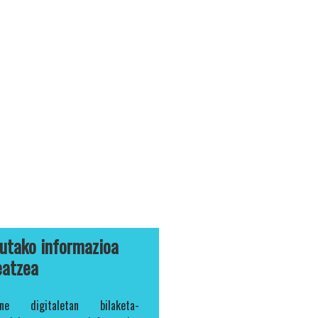
utako informazioa
eatzea
une digitaletan bilaketa-