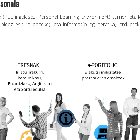
tsonala
 (PLE ingelesez: Personal Learning Environment) iturrien eta
 bidez eskura daiteke), eta informazio eguneratua, jarduerak 