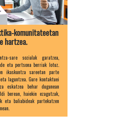
ktika-komunitateetan
e hartzea.
untza-sare sozialak garatzea,
ide eta pertsona berriak lotuz.
en ikaskuntza sareetan parte
eta laguntzea. Gure kontaktuei
tza eskatzea behar dugunean
ldi berean, haiekin ezagutzak,
ak eta baliabideak partekatzen
nean.