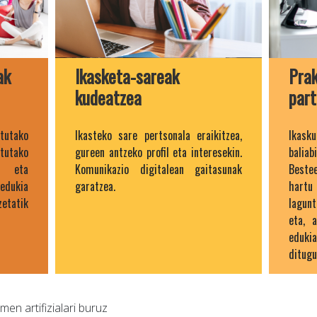
ak
Ikasketa-sareak
Pra
kudeatzea
part
atutako
Ikasteko sare pertsonala eraikitzea,
Ikask
utako
gureen antzeko profil eta interesekin.
baliab
tu eta
Komunikazio digitalean gaitasunak
Beste
dukia
garatzea.
hartu 
etatik
lagun
eta, a
eduki
ditugu
men artifizialari buruz