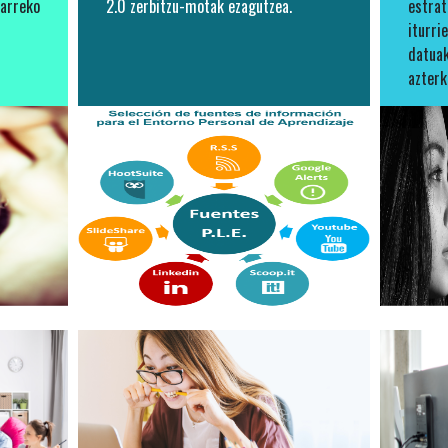
arreko
2.0 zerbitzu-motak ezagutzea.
estra
iturri
datuak
azterk