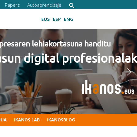
Papers
Autoaprendizaje
EUS
ESP
ENG
Gaitasun digitalak lantzen
DUA
IKANOS LAB
IKANOSBLOG