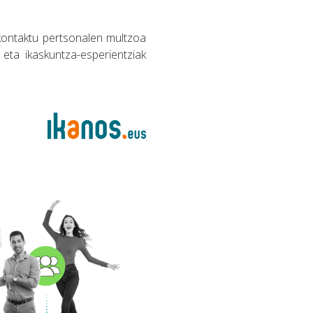
 kontaktu pertsonalen multzoa
eta ikaskuntza-esperientziak