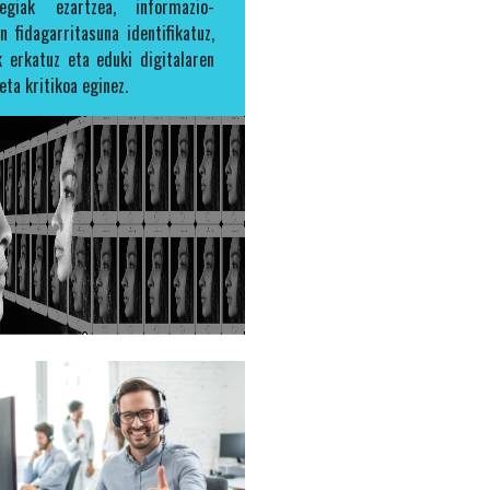
tegiak ezartzea, informazio-
en fidagarritasuna identifikatuz,
 erkatuz eta eduki digitalaren
eta kritikoa eginez.