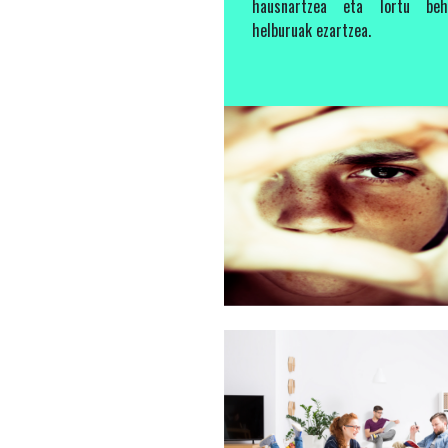
hausnartzea eta lortu beh
helburuak ezartzea.