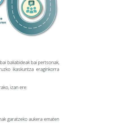
 bai baliabideak bai pertsonak,
ruzko ikaskuntza eraginkorra
ako, izan ere:
unak garatzeko aukera ematen