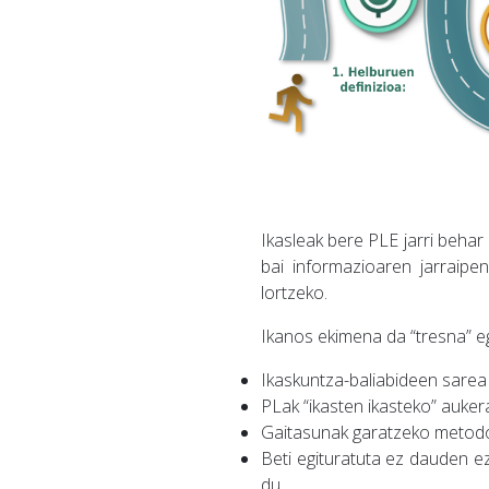
Ikasleak bere PLE jarri behar 
bai informazioaren jarraipe
lortzeko.
Ikanos ekimena da “tresna” e
Ikaskuntza-baliabideen sarea 
PLak “ikasten ikasteko” auke
Gaitasunak garatzeko metodol
Beti egituratuta ez dauden 
du.