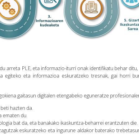
du arreta PLE, eta informazio-iturri onak identifikatu behar ditu,
na egiteko eta informazioa eskuratzeko tresnak, gai horri bu
gokiena gaitasun digitalen etengabeko eguneratze profesionaler
beti hazten da.
ra ematen du.
ogia bat da, eta banakako ikaskuntza-beharrei erantzuten die.
ezagutzak eskuratzeko eta ingurune aldakor baterako trebetas