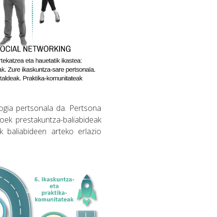
ogia pertsonala da. Pertsona
doek prestakuntza-baliabideak
k baliabideen arteko erlazio