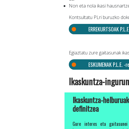
Non eta nola ikasi hausnartz
Kontsultatu PLri buruzko dok
ERREKURTSOAK P.L.E.
Egiaztatu zure gaitasunak ik
ESKUMENAK P.L.E. -r
Ikaskuntza-ingurun
Ikaskuntza-helburua
definitzea
Gure interes eta gaitasunei