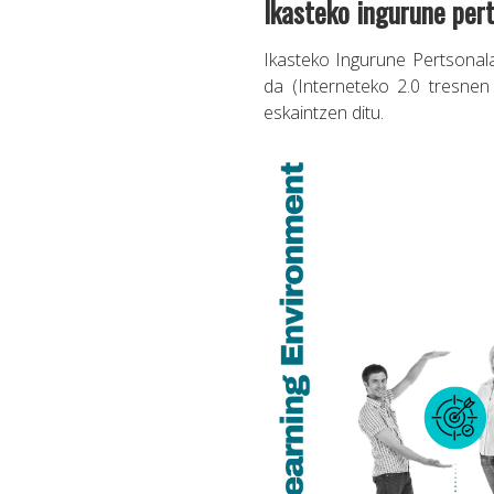
Ikasteko ingurune per
Ikasteko Ingurune Pertsonala
da (Interneteko 2.0 tresnen
eskaintzen ditu.