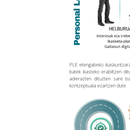
PLE etengabeko ikaskuntzara
batek ikasteko erabiltzen di
adierazten dituzten sare ba
kontzeptuala ezartzen dute.