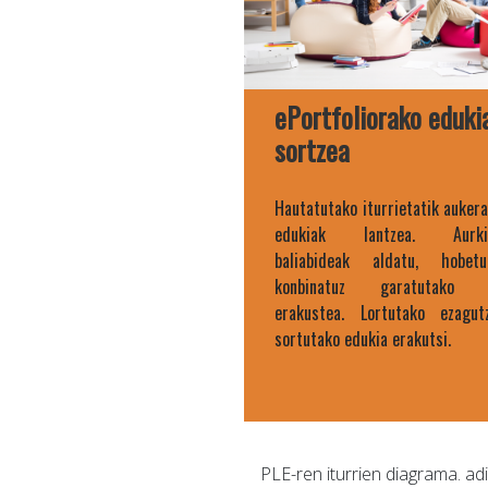
ePortfoliorako eduki
sortzea
Hautatutako iturrietatik auker
edukiak lantzea. Aurkit
baliabideak aldatu, hobe
konbinatuz garatutako e
erakustea. Lortutako ezagutz
sortutako edukia erakutsi.
PLE-ren iturrien diagrama. adi