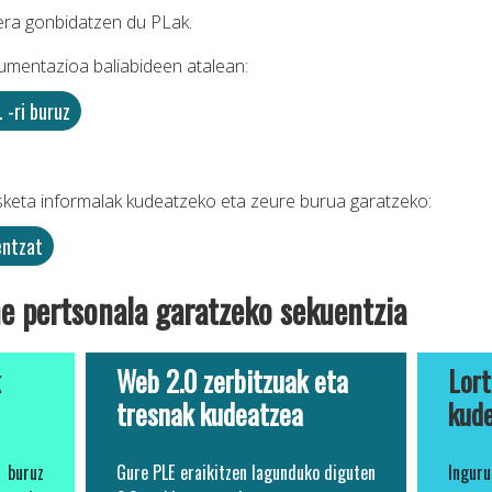
era gonbidatzen du PLak.
umentazioa baliabideen atalean:
 -ri buruz
asketa informalak kudeatzeko eta zeure burua garatzeko:
entzat
e pertsonala garatzeko sekuentzia
k
Web 2.0 zerbitzuak eta
Lort
tresnak kudeatzea
kud
 buruz
Gure PLE eraikitzen lagunduko diguten
Ingur