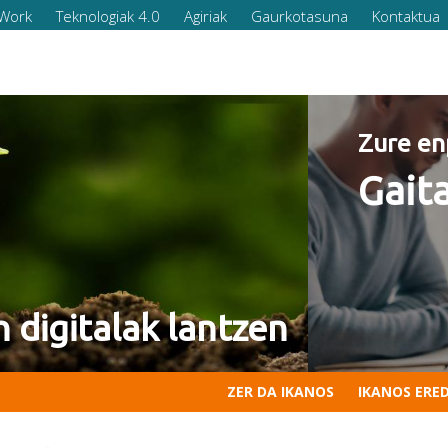
Work
Teknologiak 4.0
Agiriak
Gaurkotasuna
Kontaktua
nditu
esionalak 2022 programa
ZER DA IKANOS
IKANOS ERE