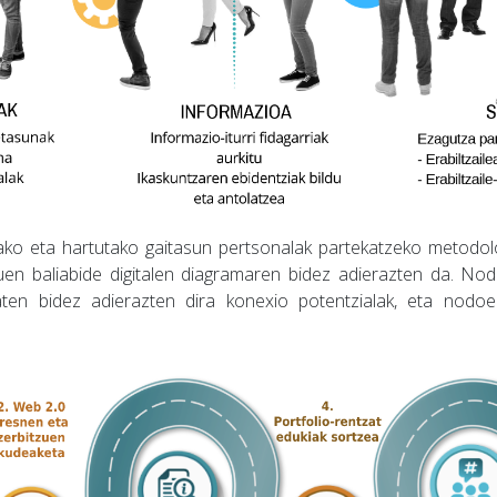
ko eta hartutako gaitasun pertsonalak partekatzeko metodol
tuen baliabide digitalen diagramaren bidez adierazten da. No
ten bidez adierazten dira konexio potentzialak, eta nodoe