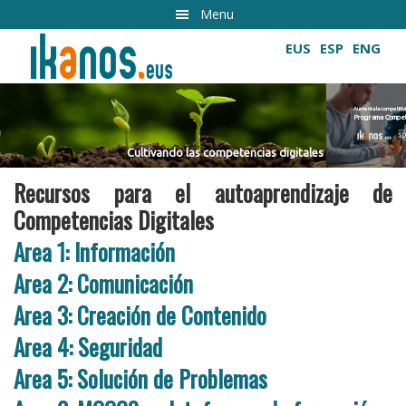
Ir
Menu
al
EUS
ESP
ENG
contenido
principal
Aumenta la competitividad de tu empresa
Programa Competencias Digitales Profesional
Cultivando las competencias digitales
Cultivando las competencias digitales
Recursos para el autoaprendizaje de
Competencias Digitales
Area 1: Información
Area 2: Comunicación
Area 3: Creación de Contenido
Area 4: Seguridad
Area 5: Solución de Problemas