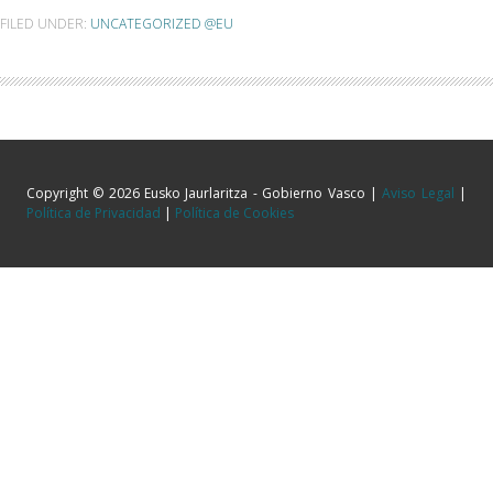
FILED UNDER:
UNCATEGORIZED @EU
Copyright © 2026 Eusko Jaurlaritza - Gobierno Vasco |
Aviso Legal
|
Política de Privacidad
|
Política de Cookies