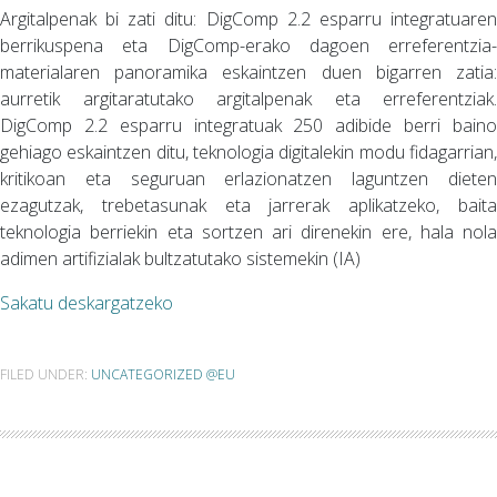
Argitalpenak bi zati ditu: DigComp 2.2 esparru integratuaren
berrikuspena eta DigComp-erako dagoen erreferentzia-
materialaren panoramika eskaintzen duen bigarren zatia:
aurretik argitaratutako argitalpenak eta erreferentziak.
DigComp 2.2 esparru integratuak 250 adibide berri baino
gehiago eskaintzen ditu, teknologia digitalekin modu fidagarrian,
kritikoan eta seguruan erlazionatzen laguntzen dieten
ezagutzak, trebetasunak eta jarrerak aplikatzeko, baita
teknologia berriekin eta sortzen ari direnekin ere, hala nola
adimen artifizialak bultzatutako sistemekin (IA)
Sakatu deskargatzeko
FILED UNDER:
UNCATEGORIZED @EU