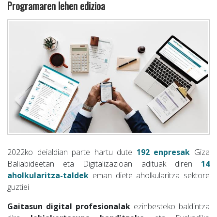
Programaren lehen edizioa
2022ko deialdian parte hartu dute
192 enpresak
Giza
Baliabideetan eta Digitalizazioan adituak diren
14
aholkularitza-taldek
eman diete aholkularitza sektore
guztiei
Gaitasun digital profesionalak
ezinbesteko baldintza