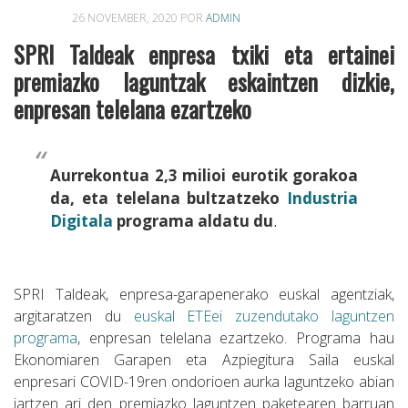
26 NOVEMBER, 2020
POR
ADMIN
SPRI Taldeak enpresa txiki eta ertainei
premiazko laguntzak eskaintzen dizkie,
enpresan telelana ezartzeko
Aurrekontua 2,3 milioi eurotik gorakoa
da, eta telelana bultzatzeko
Industria
Digitala
programa aldatu du
.
SPRI Taldeak, enpresa-garapenerako euskal agentziak,
argitaratzen du
euskal ETEei zuzendutako laguntzen
programa
, enpresan telelana ezartzeko. Programa hau
Ekonomiaren Garapen eta Azpiegitura Saila euskal
enpresari COVID-19ren ondorioen aurka laguntzeko abian
jartzen ari den premiazko laguntzen paketearen barruan