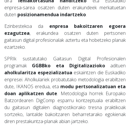
dira
lehiakortasuna handitzeko
eta Euskadiko
enpresa-sarea osatzen duten erakundeek merkatuetan
duten
posizionamendua indartzeko
.
Ezinbestekoa da
enpresa bakoitzaren egoera
ezagutzea
, erakundea osatzen duten pertsonen
gaitasun digital profesionalak aztertu eta hobetzeko planak
ezartzeko.
SPRIk sustatutako Gaitasun Digital Profesionalen
programak
GGBBko eta Digitalizazioko
adituen
aholkularitza espezializatua
eskaintzen die Euskadiko
enpresei. Aholkulariek probatutako metodologia erabiltzen
dute, IKANOS eredua, eta
modu pertsonalizatuan eta
doan aplikatzen dute
. Metodologia horrek Europako
Batzordearen DigComp esparru kontzeptuala erabiltzen
du gaitasun digitalen diagnostikorako tresna praktikoak
sortzeko, lantalde bakoitzaren beharretarako egokienak
diren prestakuntza-planak abian jartzeko.