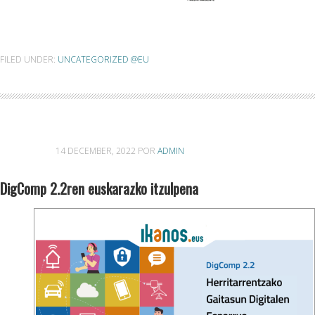
FILED UNDER:
UNCATEGORIZED @EU
14 DECEMBER, 2022
POR
ADMIN
DigComp 2.2ren euskarazko itzulpena