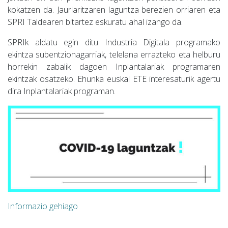
kokatzen da. Jaurlaritzaren laguntza berezien orriaren eta
SPRI Taldearen bitartez eskuratu ahal izango da.
SPRIk aldatu egin ditu Industria Digitala programako
ekintza subentzionagarriak, telelana errazteko eta helburu
horrekin zabalik dagoen Inplantalariak programaren
ekintzak osatzeko. Ehunka euskal ETE interesaturik agertu
dira Inplantalariak programan.
Informazio gehiago