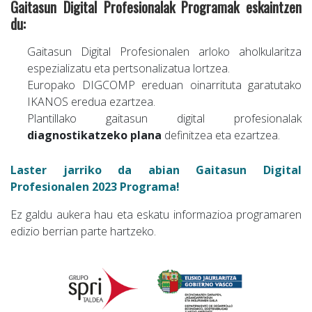
Gaitasun Digital Profesionalak Programak eskaintzen
du:
Gaitasun Digital Profesionalen arloko aholkularitza
espezializatu eta pertsonalizatua lortzea.
Europako DIGCOMP ereduan oinarrituta garatutako
IKANOS eredua ezartzea.
Plantillako gaitasun digital profesionalak
diagnostikatzeko plana
definitzea eta ezartzea.
Laster jarriko da abian Gaitasun Digital
Profesionalen 2023 Programa!
Ez galdu aukera hau eta eskatu informazioa programaren
edizio berrian parte hartzeko.