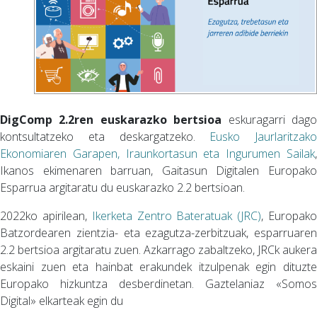
DigComp 2.2ren euskarazko bertsioa
eskuragarri dag
kontsultatzeko eta deskargatzeko.
Eusko Jaurlaritzako
Ekonomiaren Garapen, Iraunkortasun eta Ingurumen Sailak
,
Ikanos ekimenaren barruan, Gaitasun Digitalen Europako
Esparrua argitaratu du euskarazko 2.2 bertsioan.
2022ko apirilean,
Ikerketa Zentro Bateratuak (JRC)
, Europak
Batzordearen zientzia- eta ezagutza-zerbitzuak, esparruaren
2.2 bertsioa argitaratu zuen. Azkarrago zabaltzeko, JRCk aukera
eskaini zuen eta hainbat erakundek itzulpenak egin dituzte
Europako hizkuntza desberdinetan. Gaztelaniaz «Somos
Digital» elkarteak egin du