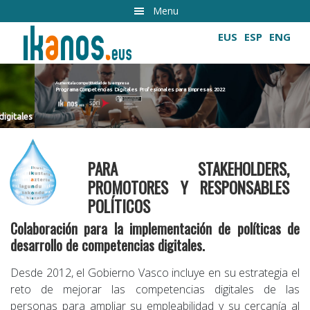
Ir
Menu
al
EUS
ESP
ENG
contenido
principal
Aumenta la competitividad de tu empresa
Programa Competencias Digitales Profesionales para Empresas 2022
Cultivando las competencias digitales
PARA STAKEHOLDERS,
PROMOTORES Y RESPONSABLES
POLÍTICOS
Colaboración para la implementación de políticas de
desarrollo de competencias digitales.
Desde 2012, el Gobierno Vasco incluye en su estrategia el
reto de mejorar las competencias digitales de las
personas para ampliar su empleabilidad y su cercanía al