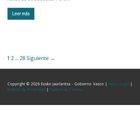
Leer más
1
2
…
28
Siguiente →
Copyright © 2026 Eusko Jaurlaritza - Gobierno Vasco |
Aviso Legal
|
Política de Privacidad
|
Política de Cookies