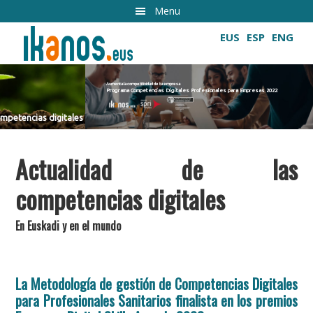
Ir
Menu
al
EUS
ESP
ENG
contenido
principal
Aumenta la competitividad de tu empresa
Programa Competencias Digitales Profesionales para Empresas 2022
Cultivando las competencias digitales
Actualidad de las
competencias digitales
En Euskadi y en el mundo
La Metodología de gestión de Competencias Digitales
para Profesionales Sanitarios finalista en los premios