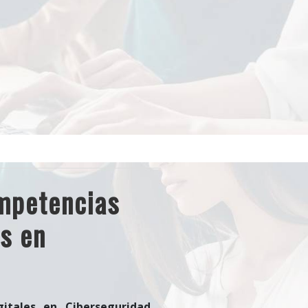
mpetencias
es en
tales en Ciberseguridad