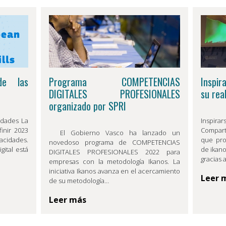
de las
Programa COMPETENCIAS
Inspir
DIGITALES PROFESIONALES
su rea
organizado por SPRI
idades La
Inspirar
inir 2023
Compart
El Gobierno Vasco ha lanzado un
acidades.
que pro
novedoso programa de COMPETENCIAS
gital está
de ikano
DIGITALES PROFESIONALES 2022 para
gracias 
empresas con la metodología Ikanos. La
iniciativa Ikanos avanza en el acercamiento
Leer 
de su metodología…
Leer más