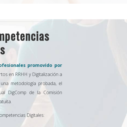
mpetencias
es
fesionales promovido por
tos en RRHH y Digitalización a
 una metodología probada, el
tual DigComp de la Comisión
tuita.
mpetencias Digitales: