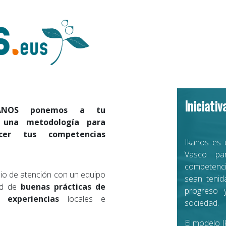
Iniciativ
KANOS ponemos a tu
n una metodología para
cer tus competencias
Ikanos es 
Vasco pa
competenci
io de atención con un equipo
sean tenid
ad de
buenas prácticas de
progreso 
 experiencias
locales e
sociedad.
El modelo 