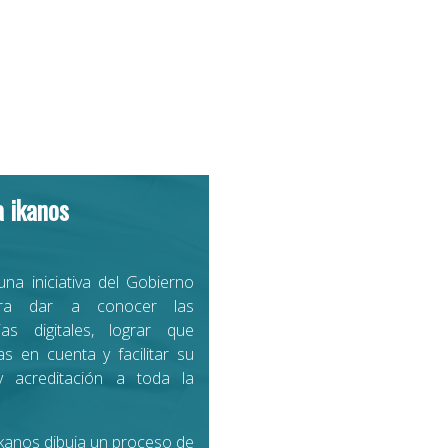
a ikanos
una iniciativa del Gobierno
ra dar a conocer las
as digitales, lograr que
as en cuenta y facilitar su
y acreditación a toda la
Ikanos dibuja un proceso de