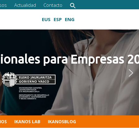
sos
Actualidad
Contacto
EUS
ESP
ENG
s para Empresas 2022
Cultivando las competencias digitales
NOS
IKANOS LAB
IKANOSBLOG