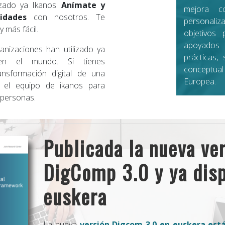
izado ya Ikanos.
Anímate y
mejora c
idades
con nosotros. Te
personaliz
 más fácil.
objetivos
apoyados
izaciones han utilizado ya
prácticas,
n el mundo. Si tienes
conceptua
ansformación digital de una
Europea.
n el equipo de ikanos para
s personas.
Publicada la nueva ve
DigComp 3.0 y ya disp
euskera
La nueva
versión Digcom 3.0 en euskera está