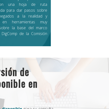
on una hoja de ruta
ada para dar pasos sobre
 pegados a la realidad y
 en herramientas muy
 sobre la base del marco
l DigComp de la Comisión
rsión de
onible en
 disponible
para su consulta