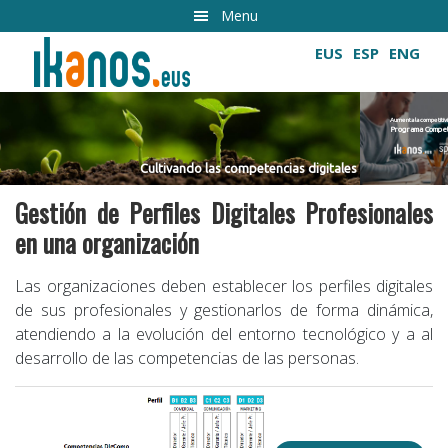
Ir
Menu
al
EUS
ESP
ENG
contenido
principal
Aumenta la competitividad de tu empresa
Programa Competencias Digitales Profesional
Cultivando las competencias digitales
Cultivando las competencias digitales
Gestión de Perfiles Digitales Profesionales
en una organización
Las organizaciones deben establecer los perfiles digitales
de sus profesionales y gestionarlos de forma dinámica,
atendiendo a la evolución del entorno tecnológico y a al
desarrollo de las competencias de las personas.