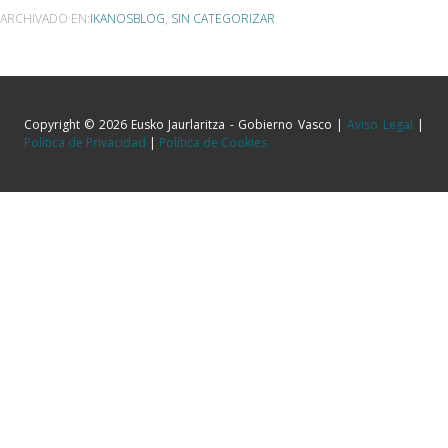
ARCHIVADO EN:
IKANOSBLOG
,
SIN CATEGORIZAR
Copyright © 2026 Eusko Jaurlaritza - Gobierno Vasco |
Aviso Legal
|
Política de Privacidad
|
Política de Cookies