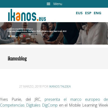
Ir
Menu
al
EUS
ESP
ENG
contenido
principal
Aumenta la competitividad de tu empresa
Programa Competencias Digitales Profesionales para Empresas 2022
Cultivando las competencias digitales
ikanosblog
27 MARZO, 2018
POR
IKANOS TALDEA
Yves Punie, del JRC,
presenta el marco europeo de
Competencias Digitales DigComp
en el Mobile Learning Wee