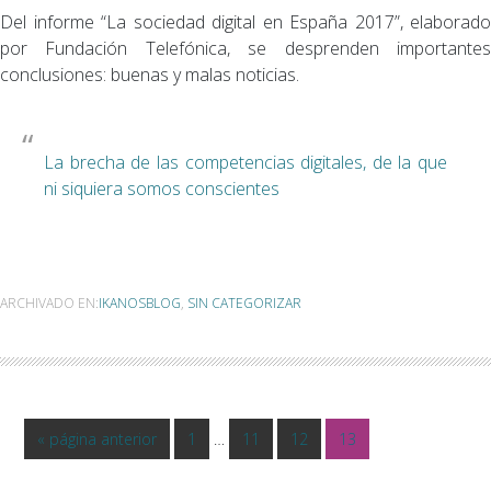
Del informe “La sociedad digital en España 2017”, elaborado
por Fundación Telefónica, se desprenden importantes
conclusiones: buenas y malas noticias.
La brecha de las competencias digitales, de la que
ni siquiera somos conscientes
ARCHIVADO EN:
IKANOSBLOG
,
SIN CATEGORIZAR
Páginas
Ir
Ir
Ir
Ir
Ir
«
página anterior
1
…
11
12
13
intermedias
a
a
a
a
a
omitidas
la
la
la
la
la