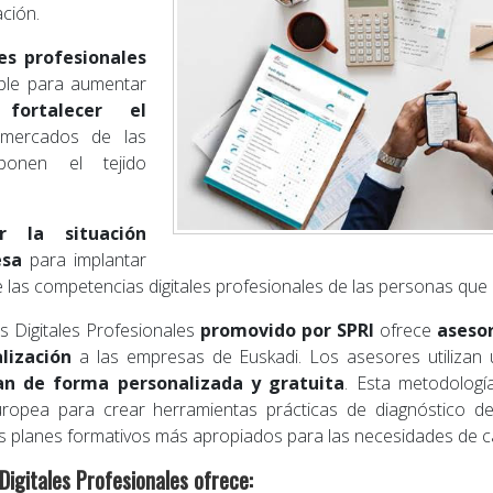
ción.
es profesionales
ible para aumentar
 fortalecer el
mercados de las
ponen el tejido
r la situación
esa
para implantar
de las competencias digitales profesionales de las personas qu
 Digitales Profesionales
promovido por SPRI
ofrece
aseso
alización
a las empresas de Euskadi. Los asesores utilizan
an de forma personalizada y gratuita
. Esta metodología
opea para crear herramientas prácticas de diagnóstico de
s planes formativos más apropiados para las necesidades de c
igitales Profesionales ofrece: