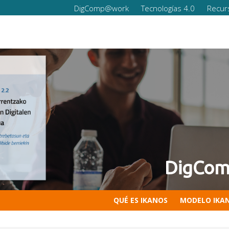
DigComp@work
Tecnologías 4.0
Recur
DigComp 2.2 ah
QUÉ ES IKANOS
MODELO IKA