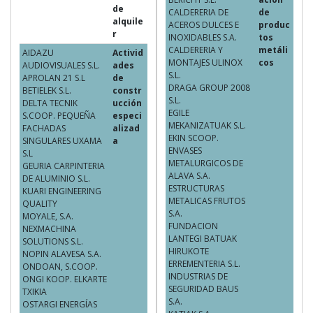
de
CALDERERIA DE
de
alquile
ACEROS DULCES E
produc
r
INOXIDABLES S.A.
tos
CALDERERIA Y
metáli
AIDAZU
Activid
MONTAJES ULINOX
cos
AUDIOVISUALES S.L.
ades
S.L.
APROLAN 21 S.L
de
DRAGA GROUP 2008
BETIELEK S.L.
constr
S.L.
DELTA TECNIK
ucción
EGILE
S.COOP. PEQUEÑA
especi
MEKANIZATUAK S.L.
FACHADAS
alizad
EKIN SCOOP.
SINGULARES UXAMA
a
ENVASES
S.L
METALURGICOS DE
GEURIA CARPINTERIA
ALAVA S.A.
DE ALUMINIO S.L.
ESTRUCTURAS
KUARI ENGINEERING
METALICAS FRUTOS
QUALITY
S.A.
MOYALE, S.A.
FUNDACION
NEXMACHINA
LANTEGI BATUAK
SOLUTIONS S.L.
HIRUKOTE
NOPIN ALAVESA S.A.
ERREMENTERIA S.L.
ONDOAN, S.COOP.
INDUSTRIAS DE
ONGI KOOP. ELKARTE
SEGURIDAD BAUS
TXIKIA
S.A.
OSTARGI ENERGÍAS