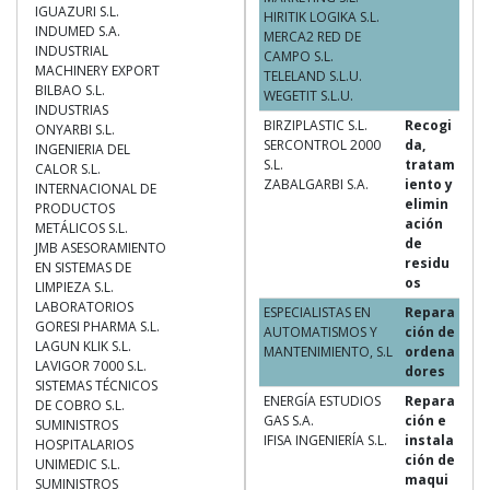
IGUAZURI S.L.
HIRITIK LOGIKA S.L.
INDUMED S.A.
MERCA2 RED DE
INDUSTRIAL
CAMPO S.L.
MACHINERY EXPORT
TELELAND S.L.U.
BILBAO S.L.
WEGETIT S.L.U.
INDUSTRIAS
BIRZIPLASTIC S.L.
Recogi
ONYARBI S.L.
SERCONTROL 2000
da,
INGENIERIA DEL
S.L.
tratam
CALOR S.L.
ZABALGARBI S.A.
iento y
INTERNACIONAL DE
elimin
PRODUCTOS
ación
METÁLICOS S.L.
de
JMB ASESORAMIENTO
residu
EN SISTEMAS DE
os
LIMPIEZA S.L.
LABORATORIOS
ESPECIALISTAS EN
Repara
GORESI PHARMA S.L.
AUTOMATISMOS Y
ción de
LAGUN KLIK S.L.
MANTENIMIENTO, S.L
ordena
LAVIGOR 7000 S.L.
dores
SISTEMAS TÉCNICOS
ENERGÍA ESTUDIOS
Repara
DE COBRO S.L.
GAS S.A.
ción e
SUMINISTROS
IFISA INGENIERÍA S.L.
instala
HOSPITALARIOS
ción de
UNIMEDIC S.L.
maqui
SUMINISTROS