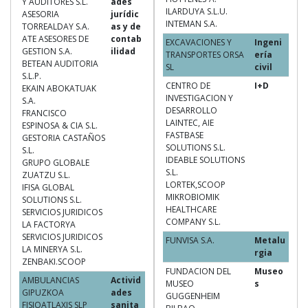
Y AUDITORES S.L.
ades
ILARDUYA S.L.U.
ASESORIA
jurídic
INTEMAN S.A.
TORREALDAY S.A.
as y de
ATE ASESORES DE
contab
EXCAVACIONES Y
Ingeni
GESTION S.A.
ilidad
TRANSPORTES ORSA
ería
BETEAN AUDITORIA
SL
civil
S.L.P.
CENTRO DE
I+D
EKAIN ABOKATUAK
INVESTIGACION Y
S.A.
DESARROLLO
FRANCISCO
LAINTEC, AIE
ESPINOSA & CIA S.L.
FASTBASE
GESTORIA CASTAÑOS
SOLUTIONS S.L.
S.L.
IDEABLE SOLUTIONS
GRUPO GLOBALE
S.L.
ZUATZU S.L.
LORTEK,SCOOP
IFISA GLOBAL
MIKROBIOMIK
SOLUTIONS S.L.
HEALTHCARE
SERVICIOS JURIDICOS
COMPANY S.L.
LA FACTORYA
SERVICIOS JURIDICOS
FUNVISA S.A.
Metalu
LA MINERYA S.L.
rgia
ZENBAKI.SCOOP
FUNDACION DEL
Museo
AMBULANCIAS
Activid
MUSEO
s
GIPUZKOA
ades
GUGGENHEIM
FISIOATLAXIS SLP
sanita