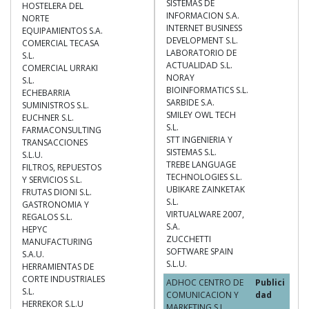
SISTEMAS DE
HOSTELERA DEL
INFORMACION S.A.
NORTE
INTERNET BUSINESS
EQUIPAMIENTOS S.A.
DEVELOPMENT S.L.
COMERCIAL TECASA
LABORATORIO DE
S.L.
ACTUALIDAD S.L.
COMERCIAL URRAKI
NORAY
S.L.
BIOINFORMATICS S.L.
ECHEBARRIA
SARBIDE S.A.
SUMINISTROS S.L.
SMILEY OWL TECH
EUCHNER S.L.
S.L.
FARMACONSULTING
STT INGENIERIA Y
TRANSACCIONES
SISTEMAS S.L.
S.L.U.
TREBE LANGUAGE
FILTROS, REPUESTOS
TECHNOLOGIES S.L.
Y SERVICIOS S.L.
UBIKARE ZAINKETAK
FRUTAS DIONI S.L.
S.L.
GASTRONOMIA Y
VIRTUALWARE 2007,
REGALOS S.L.
S.A.
HEPYC
ZUCCHETTI
MANUFACTURING
SOFTWARE SPAIN
S.A.U.
S.L.U.
HERRAMIENTAS DE
CORTE INDUSTRIALES
ADHOC CENTRO DE
Publici
S.L.
COMUNICACION Y
dad
HERREKOR S.L.U
MARKETING S.L.