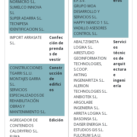
E.P.S.V.
eros
NORMICRO S.L.
GRUPO MOA
SUMELCO INNOVA
DESARROLLO Y
S.L
SERVICIOS S.L.
SUPER ADARRA S.L.
HAPPY NEWCO 1 S.L.
TECNIPESA
VADILLO ASESORES
IDENTIFICACION S.L.
CONTROL S.L.
IMPORT ARRASATE
Confec
ABALTZISKETA
Servici
S.L.
ción de
LOGIKA S.L.
os
prenda
AIRESTUDIO
técnic
s de
GEOINFORMATION
os de
vestir
TECHNOLOGIES,
arquit
CONSTRUCCIONES
Constr
S.COOP.
ectura
TGARRI S.L.U.
ucción
AKTING
e
MONTAJES GARRA
de
INGENIARITZA S.L.
ingeni
S.L.
edifici
ALERION
ería
SERVICIOS
os
TECHNOLOGIES S.L.
ESPECIALIZADOS DE
ANBIOTEK S.L.
REHABILITACIÓN
ARGOLABE
OBRAS Y
INGENIERIA S.L.
MANTENIMIENTO S.L.
ARRETA LOGIKA S.L.
BASOINSA S.L.
AGREGADOR DE
Edición
DAISER ENERGIA S.L.
CONTENIDOS
ESTUDIOS GIS S.L.
CALORYFRIO S.L.
FULCRUM S.A.U.
ELEKA