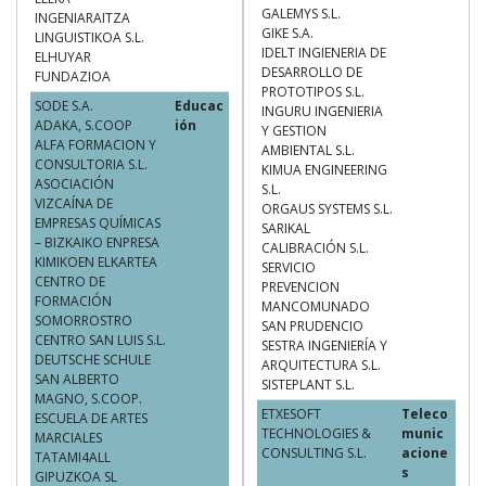
GALEMYS S.L.
INGENIARAITZA
GIKE S.A.
LINGUISTIKOA S.L.
IDELT INGIENERIA DE
ELHUYAR
DESARROLLO DE
FUNDAZIOA
PROTOTIPOS S.L.
SODE S.A.
Educac
INGURU INGENIERIA
ADAKA, S.COOP
ión
Y GESTION
ALFA FORMACION Y
AMBIENTAL S.L.
CONSULTORIA S.L.
KIMUA ENGINEERING
ASOCIACIÓN
S.L.
VIZCAÍNA DE
ORGAUS SYSTEMS S.L.
EMPRESAS QUÍMICAS
SARIKAL
– BIZKAIKO ENPRESA
CALIBRACIÓN S.L.
KIMIKOEN ELKARTEA
SERVICIO
CENTRO DE
PREVENCION
FORMACIÓN
MANCOMUNADO
SOMORROSTRO
SAN PRUDENCIO
CENTRO SAN LUIS S.L.
SESTRA INGENIERÍA Y
DEUTSCHE SCHULE
ARQUITECTURA S.L.
SAN ALBERTO
SISTEPLANT S.L.
MAGNO, S.COOP.
ETXESOFT
Teleco
ESCUELA DE ARTES
TECHNOLOGIES &
munic
MARCIALES
CONSULTING S.L.
acione
TATAMI4ALL
s
GIPUZKOA SL