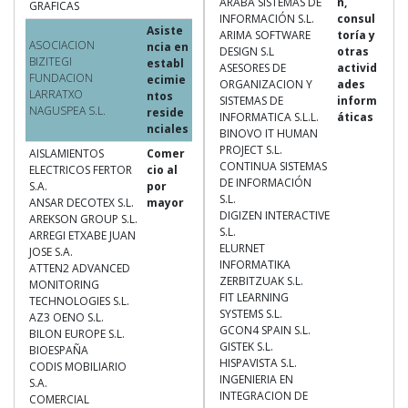
ARABA SISTEMAS DE
n,
GRAFICAS
INFORMACIÓN S.L.
consul
Asiste
ARIMA SOFTWARE
toría y
ASOCIACION
ncia en
DESIGN S.L
otras
BIZITEGI
establ
ASESORES DE
activid
FUNDACION
ecimie
ORGANIZACION Y
ades
LARRATXO
ntos
SISTEMAS DE
inform
NAGUSPEA S.L.
reside
INFORMATICA S.L.L.
áticas
nciales
BINOVO IT HUMAN
PROJECT S.L.
AISLAMIENTOS
Comer
CONTINUA SISTEMAS
ELECTRICOS FERTOR
cio al
DE INFORMACIÓN
S.A.
por
S.L.
ANSAR DECOTEX S.L.
mayor
DIGIZEN INTERACTIVE
AREKSON GROUP S.L.
S.L.
ARREGI ETXABE JUAN
ELURNET
JOSE S.A.
INFORMATIKA
ATTEN2 ADVANCED
ZERBITZUAK S.L.
MONITORING
FIT LEARNING
TECHNOLOGIES S.L.
SYSTEMS S.L.
AZ3 OENO S.L.
GCON4 SPAIN S.L.
BILON EUROPE S.L.
GISTEK S.L.
BIOESPAÑA
HISPAVISTA S.L.
CODIS MOBILIARIO
INGENIERIA EN
S.A.
INTEGRACION DE
COMERCIAL