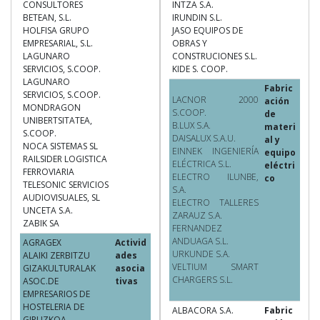
CONSULTORES
INTZA S.A.
BETEAN, S.L.
IRUNDIN S.L.
HOLFISA GRUPO
JASO EQUIPOS DE
EMPRESARIAL, S.L.
OBRAS Y
LAGUNARO
CONSTRUCIONES S.L.
SERVICIOS, S.COOP.
KIDE S. COOP.
LAGUNARO
Fabric
SERVICIOS, S.COOP.
LACNOR 2000
ación
MONDRAGON
S.COOP.
de
UNIBERTSITATEA,
B.LUX S.A.
materi
S.COOP.
DAISALUX S.A.U.
al y
NOCA SISTEMAS SL
EINNEK INGENIERÍA
equipo
RAILSIDER LOGISTICA
ELÉCTRICA S.L.
eléctri
FERROVIARIA
ELECTRO ILUNBE,
co
TELESONIC SERVICIOS
S.A.
AUDIOVISUALES, SL
ELECTRO TALLERES
UNCETA S.A.
ZARAUZ S.A.
ZABIK SA
FERNANDEZ
ANDUAGA S.L.
AGRAGEX
Activid
URKUNDE S.A.
ALAIKI ZERBITZU
ades
VELTIUM SMART
GIZAKULTURALAK
asocia
CHARGERS S.L.
ASOC.DE
tivas
EMPRESARIOS DE
HOSTELERIA DE
ALBACORA S.A.
Fabric
GIPUZKOA