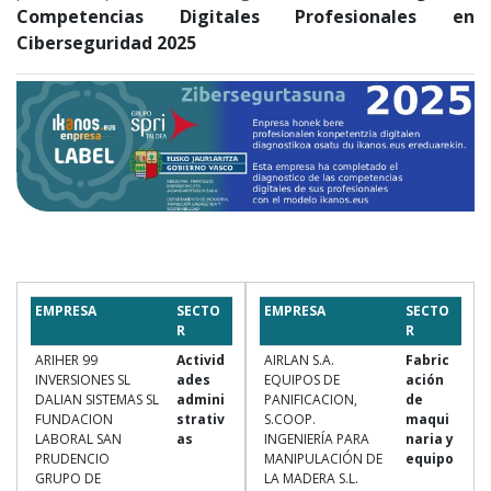
Competencias Digitales Profesionales en
Ciberseguridad 2025
EMPRESA
SECTO
EMPRESA
SECTO
R
R
ARIHER 99
Activid
AIRLAN S.A.
Fabric
INVERSIONES SL
ades
EQUIPOS DE
ación
DALIAN SISTEMAS SL
admini
PANIFICACION,
de
FUNDACION
strativ
S.COOP.
maqui
LABORAL SAN
as
INGENIERÍA PARA
naria y
PRUDENCIO
MANIPULACIÓN DE
equipo
GRUPO DE
LA MADERA S.L.