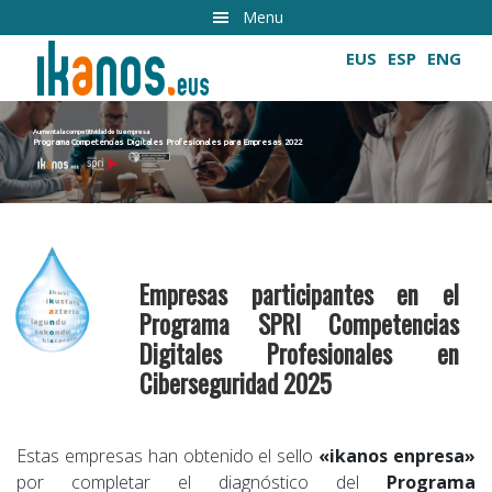
Ir
Menu
al
EUS
ESP
ENG
contenido
principal
Aumenta la competitividad de tu empresa
Programa Competencias Digitales Profesionales para Empresas 2022
Cultivando las competencias digitales
Empresas participantes en el
Programa SPRI Competencias
Digitales Profesionales en
Ciberseguridad 2025
Estas empresas han obtenido el sello
«ikanos enpresa»
por completar el diagnóstico del
Programa