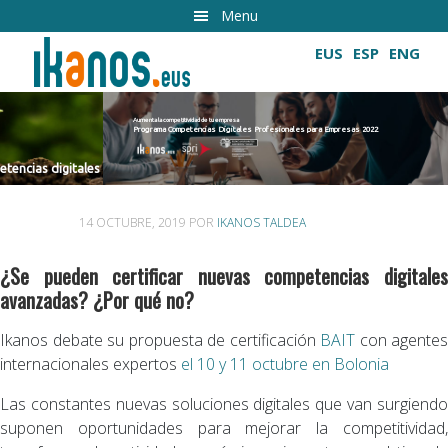
Ir
Menu
al
EUS
ESP
ENG
contenido
principal
Aumenta la competitividad de tu empresa
Programa Competencias Digitales Profesionales para Empresas 2022
Cultivando las competencias digitales
14 OCTUBRE, 2019
POR
IKANOS TALDEA
¿Se pueden certificar nuevas competencias digitales
avanzadas? ¿Por qué no?
Ikanos debate su propuesta de certificación
BAIT
con agentes
internacionales expertos
el 10 y 11 octubre en Bolonia
Las constantes nuevas soluciones digitales que van surgiendo
suponen oportunidades para mejorar la competitividad,