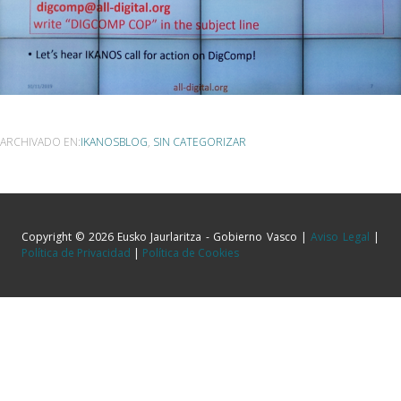
ARCHIVADO EN:
IKANOSBLOG
,
SIN CATEGORIZAR
Copyright © 2026 Eusko Jaurlaritza - Gobierno Vasco |
Aviso Legal
|
Política de Privacidad
|
Política de Cookies