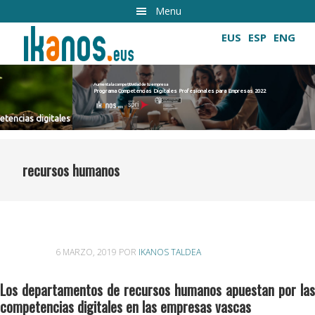
Ir
Menu
al
EUS
ESP
ENG
contenido
principal
Aumenta la competitividad de tu empresa
Programa Competencias Digitales Profesionales para Empresas 2022
Cultivando las competencias digitales
les
recursos humanos
6 MARZO, 2019
POR
IKANOS TALDEA
Los departamentos de recursos humanos apuestan por las
competencias digitales en las empresas vascas