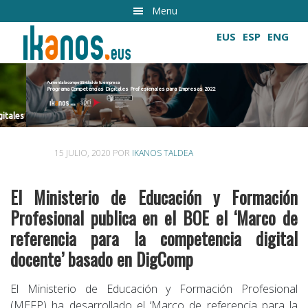
Ir
Menu
al
EUS
ESP
ENG
contenido
principal
Aumenta la competitividad de tu empresa
Programa Competencias Digitales Profesionales para Empresas 2022
Cultivando las competencias digitales
15 JULIO, 2020
POR
IKANOS TALDEA
El Ministerio de Educación y Formación
Profesional publica en el BOE el ‘Marco de
referencia para la competencia digital
docente’ basado en DigComp
El Ministerio de Educación y Formación Profesional
(MEFP) ha desarrollado el ‘Marco de referencia para la