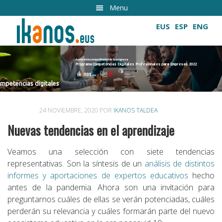
Ir
Menu
al
EUS
ESP
ENG
contenido
principal
Aumenta la competitividad de tu empresa
Programa Competencias Digitales Profesionales para Empresas 2022
Cultivando las competencias digitales
les
24 NOVIEMBRE, 2020
POR
IKANOS TALDEA
Nuevas tendencias en el aprendizaje
Veamos una selección con siete tendencias
representativas. Son la síntesis de un
análisis de distintos
informes y aportaciones de expertos educativos
hecho
antes de la pandemia. Ahora son una invitación para
preguntarnos cuáles de ellas se verán potenciadas, cuáles
perderán su relevancia y cuáles formarán parte del nuevo