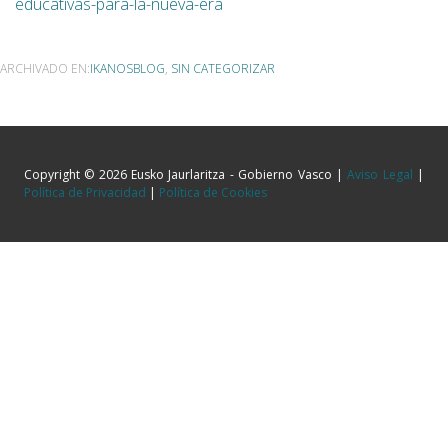
educativas-para-la-nueva-era
ARCHIVADO EN:
IKANOSBLOG
,
SIN CATEGORIZAR
Copyright © 2026 Eusko Jaurlaritza - Gobierno Vasco |
Aviso Legal
|
Política de Privacidad
|
Política de Cookies