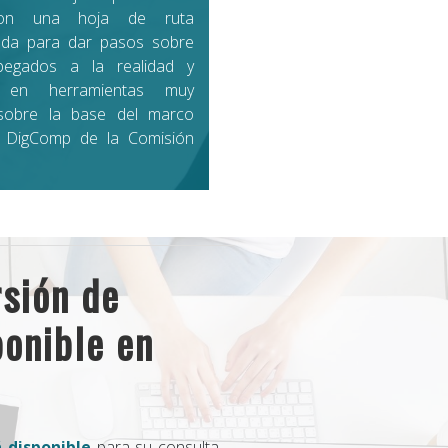
on una hoja de ruta
ada para dar pasos sobre
 pegados a la realidad y
 en herramientas muy
 sobre la base del marco
l DigComp de la Comisión
rsión de
onible en
 disponible
para su consulta