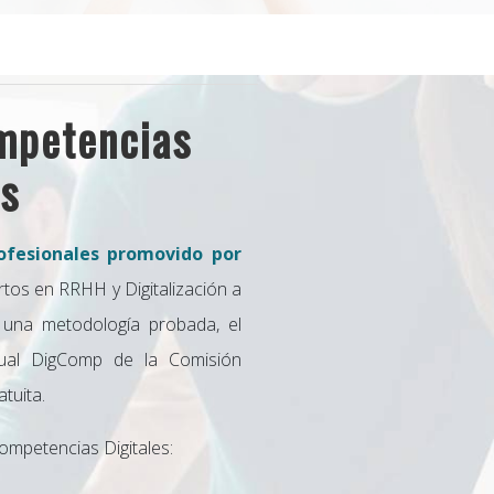
mpetencias
es
fesionales promovido por
tos en RRHH y Digitalización a
 una metodología probada, el
tual DigComp de la Comisión
tuita.
mpetencias Digitales: