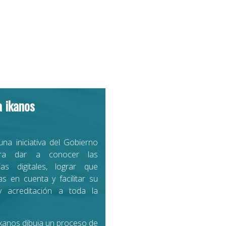
a ikanos
una iniciativa del Gobierno
ra dar a conocer las
as digitales, lograr que
as en cuenta y facilitar su
y acreditación a toda la
Ikanos dibuja un proceso de