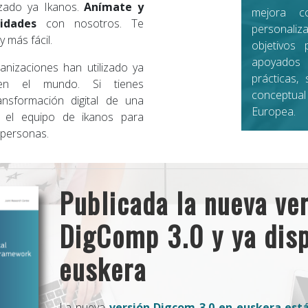
izado ya Ikanos.
Anímate y
mejora c
idades
con nosotros. Te
personaliz
 más fácil.
objetivos
apoyados
izaciones han utilizado ya
prácticas,
n el mundo. Si tienes
conceptua
ansformación digital de una
Europea.
n el equipo de ikanos para
s personas.
Publicada la nueva ve
DigComp 3.0 y ya disp
euskera
La nueva
versión Digcom 3.0 en euskera está