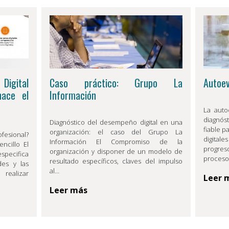
Digital
Caso práctico: Grupo La
Autoev
hace el
Información
La auto
diagnós
Diagnóstico del desempeño digital en una
fiable p
organización: el caso del Grupo La
fesional?
digital
Información El Compromiso de la
ncillo El
progre
organización y disponer de un modelo de
especifica
proces
resultado específicos, claves del impulso
des y las
al…
realizar
Leer 
Leer más