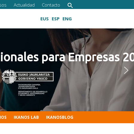
sos
Actualidad
Contacto
EUS
ESP
ENG
s para Empresas 2022
Cultivando las competencias digitales
NOS
IKANOS LAB
IKANOSBLOG