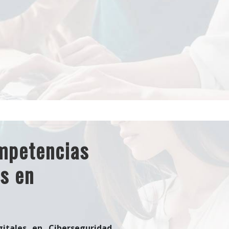
mpetencias
es en
tales en Ciberseguridad