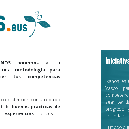
Iniciativ
KANOS ponemos a tu
n una metodología para
cer tus competencias
Ikanos es 
Vasco pa
competenci
io de atención con un equipo
sean tenid
ad de
buenas prácticas de
progreso 
 experiencias
locales e
sociedad.
El modelo 